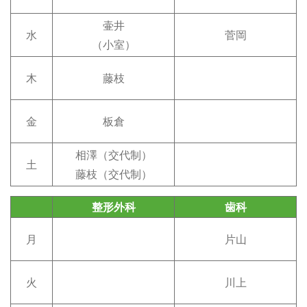
壷井
水
菅岡
（小室）
木
藤枝
金
板倉
相澤（交代制）
土
藤枝（交代制）
整形外科
歯科
月
片山
火
川上