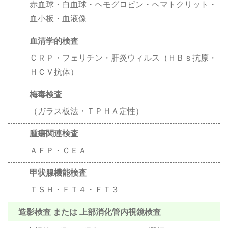
赤血球・白血球・ヘモグロビン・ヘマトクリット・
血小板・血液像
血清学的検査
ＣＲＰ・フェリチン・肝炎ウィルス（ＨＢｓ抗原・
ＨＣＶ抗体）
梅毒検査
（ガラス板法・ＴＰＨＡ定性）
腫瘍関連検査
ＡＦＰ・ＣＥＡ
甲状腺機能検査
ＴＳＨ・ＦＴ４・ＦＴ３
造影検査 または 上部消化管内視鏡検査